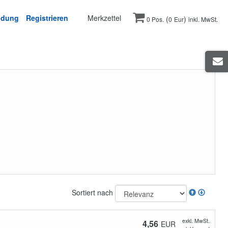
ldung
Registrieren
Merkzettel
(
)
0 Pos.
0
Eur
inkl. MwSt.
Sortiert nach
exkl. MwSt.
4,56
EUR