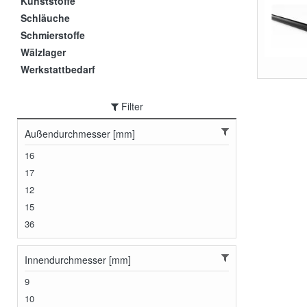
Kunststoffe
Schläuche
Schmierstoffe
Wälzlager
Werkstattbedarf
Filter
Außendurchmesser [mm]
16
17
12
15
36
Innendurchmesser [mm]
9
10