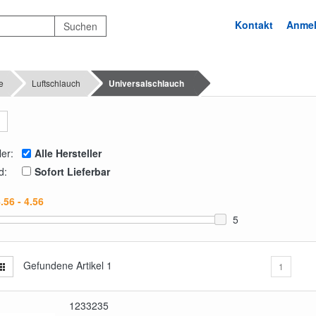
Kontakt
Anme
e
Luftschlauch
Universalschlauch
ler:
Alle Hersteller
d:
Sofort Lieferbar
5
Gefundene Artikel
1
1
1233235